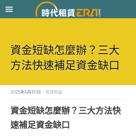
首頁
服務項目
資金短缺怎麼辦？三大
常見問題
個人信貸
方法快速補足資金缺口
汽車借款
借貸知識
機車貸款
成功案例
房屋二胎
·
聯絡我們
2025年6月30日
借貸知識
工商融資
資金短缺怎麼辦？三大方法快
立即來電 : 0970940535
支票兌現
速補足資金缺口
代償當鋪