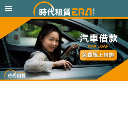
首頁
服務項目
常見問題
個人信貸
汽車借款
借貸知識
機車貸款
成功案例
房屋二胎
聯絡我們
工商融資
立即來電 : 0970940535
支票兌現
代償當鋪