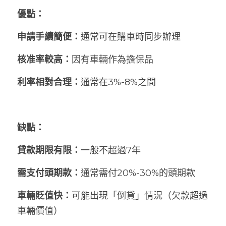
優點：
申請手續簡便：
通常可在購車時同步辦理
核准率較高：
因有車輛作為擔保品
利率相對合理：
通常在3%-8%之間
缺點：
貸款期限有限：
一般不超過7年
需支付頭期款：
通常需付20%-30%的頭期款
車輛貶值快：
可能出現「倒貸」情況（欠款超過
車輛價值）