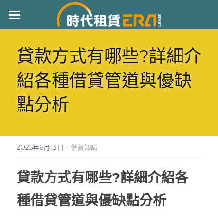
首頁
貸款方式有哪些?詳細介
服務項目
紹各種借貸管道與優缺
常見問題
個人信貸
點分析
汽車借款
借貸知識
機車貸款
成功案例
房屋二胎
·
聯絡我們
2025年6月13日
借貸知識
工商融資
貸款方式有哪些?詳細介紹各
立即來電 : 0970940535
支票兌現
種借貸管道與優缺點分析
代償當鋪